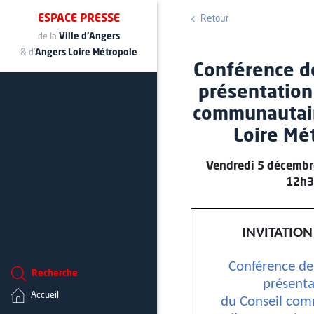
ESPACE PRESSE
Retour
de la
Ville d'Angers
& d'
Angers Loire Métropole
Conférence d
présentation
communautair
Loire Mé
Vendredi 5 décembr
12h3
INVITATION
Conférence de
Recherche
présenta
Accueil
du Conseil co