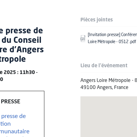
Pièces jointes
e presse de
[Invitation presse] Confér
 du Conseil
Loire Métropole - 0512 .pdf
e d’Angers
tropole
Lieu de l'événement
e 2025 : 11h30 -
0
Angers Loire Métropole - 
49100 Angers, France
 PRESSE
 presse de
tion
mmunautaire