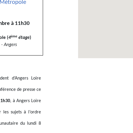
 Métropole
mbre à 11h30
ème
le (
4
étage
)
 - Angers
ident d’Angers Loire
nférence de presse ce
11h30
, à Angers Loire
 les sujets à l’ordre
nautaire du lundi 8