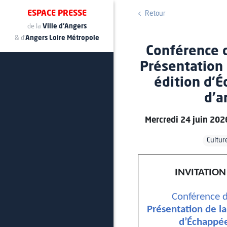
ESPACE PRESSE
Retour
de la
Ville d'Angers
& d'
Angers Loire Métropole
Conférence d
Présentation 
édition d’
d’a
Mercredi 24 juin 202
Cultur
INVITATION
Conférence d
Présentation de la
d’Échappée