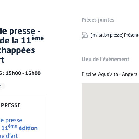
Pièces jointes
e presse -
[Invitation presse] Présent
ème
de la 11
Échappées
rt
Lieu de l'événement
6 : 15h00 - 16h00
Piscine AquaVita - Angers
e
 PRESSE
e presse
ème
 11
édition
s d’art