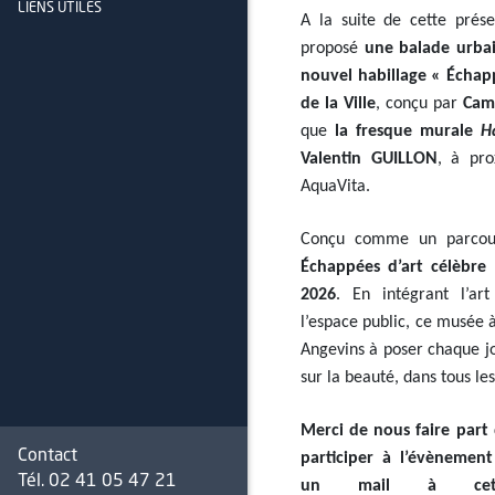
LIENS UTILES
A la suite de cette prése
proposé
une balade urba
nouvel habillage « Échap
de la Ville
, conçu par
Cam
que
la fresque murale
H
Valentin GUILLON
, à pro
AquaVita.
Conçu comme un parcours
Échappées d’art célèbre
2026
. En intégrant l’ar
l’espace public, ce musée à
Angevins à poser chaque j
sur la beauté, dans tous les
Merci de nous faire part
Contact
participer à l’évènemen
Tél. 02 41 05 47 21
un mail à cet