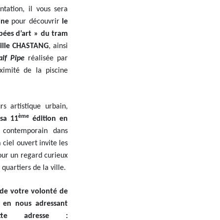
ntation, il vous sera
ine
pour découvrir
le
pées d’art » du tram
ille CHASTANG
, ainsi
alf Pipe
réalisée par
ximité de la piscine
 artistique urbain,
ème
 sa 11
édition en
t contemporain dans
 ciel ouvert invite les
our un regard curieux
 quartiers de la ville.
 de votre volonté de
t en nous adressant
te adresse :