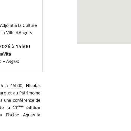
 Adjoint à la Culture
 la Ville d’Angers
 2026 à 15h00
uaVita
a – Angers
026 à 15h00,
Nicolas
lture et au Patrimoine
dra une conférence de
ème
de la 11
édition
a Piscine AquaVita