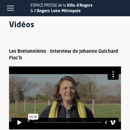
ESPACE PRESSE de la
Ville d'Angers
& d'
Angers Loire Métropole
Vidéos
Les Bretonnières - Interview de Johanne Guichard
Floc’h
In