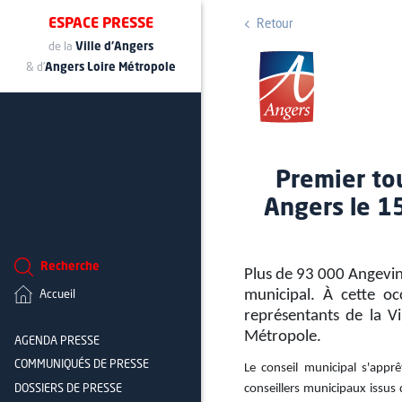
ESPACE PRESSE
Retour
de la
Ville d'Angers
& d'
Angers Loire Métropole
Premier to
Angers le 15
Recherche
Plus de 93 000 Angevin
municipal. À cette oc
Accueil
représentants de la V
Métropole.
AGENDA PRESSE
COMMUNIQUÉS DE PRESSE
Le conseil municipal s'app
conseillers municipaux issus 
DOSSIERS DE PRESSE