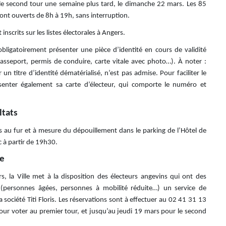
 le second tour une semaine plus tard, le dimanche 22 mars. Les 85
ont ouverts de 8h à 19h, sans interruption.
nscrits sur les listes électorales à Angers.
 obligatoirement présenter une pièce d’identité en cours de validité
 passeport, permis de conduire, carte vitale avec photo…). À noter :
 un titre d’identité dématérialisé, n’est pas admise. Pour faciliter le
résenter également sa carte d’électeur, qui comporte le numéro et
ltats
s au fur et à mesure du dépouillement dans le parking de l’Hôtel de
ic à partir de 19h30.
de
, la Ville met à la disposition des électeurs angevins qui ont des
r (personnes âgées, personnes à mobilité réduite…) un service de
a société Titi Floris. Les réservations sont à effectuer au 02 41 31 13
our voter au premier tour, et jusqu’au jeudi 19 mars pour le second