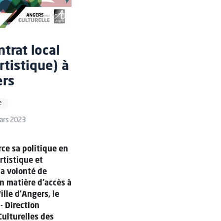
trat local
rtistique) à
rs
e
mars 2023
rce sa politique en
rtistique et
la volonté de
en matière d’accès à
Ville d’Angers, le
- Direction
Culturelles des