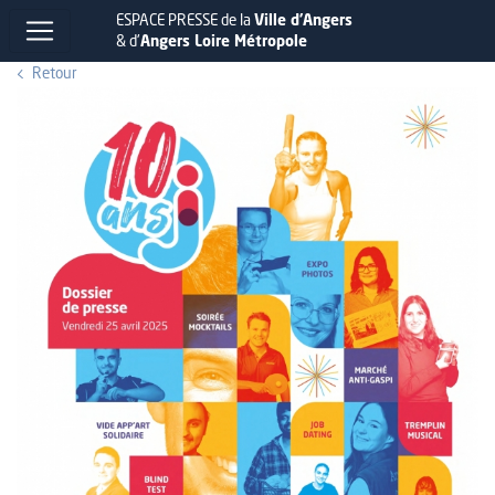
ESPACE PRESSE de la
Ville d'Angers
& d'
Angers Loire Métropole
Retour