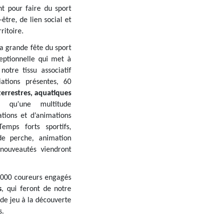
t pour faire du sport
-être, de lien social et
ritoire.
 la grande fête du sport
eptionnelle qui met à
notre tissu associatif
ations présentes, 60
terrestres, aquatiques
qu’une multitude
ations et d’animations
emps forts sportifs,
 de perche, animation
nouveautés viendront
5 000 coureurs engagés
s
, qui feront de notre
 de jeu à la découverte
s.