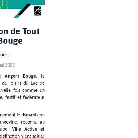
on de Tout
Bouge
isirs
mai 2026
t Angers Bouge
, le
de loisirs du Lac de
uvelle fois comme un
, festif et fédérateur
einement le dynamisme
 angevine, reconnu au
 label
Ville Active et
distinction vient saluer