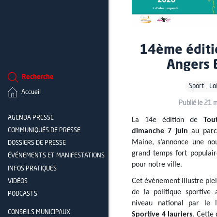
14ème éditi
Angers 
Recherche
Sport - Lo
Accueil
Publié le 21 
AGENDA PRESSE
La 14e édition de
Tou
dimanche 7 juin
au parc 
COMMUNIQUÉS DE PRESSE
Maine, s’annonce une no
DOSSIERS DE PRESSE
grand temps fort populaire
ÉVÉNEMENTS ET MANIFESTATIONS
pour notre ville.
INFOS PRATIQUES
Cet événement illustre pl
VIDÉOS
de la politique sportive
PODCASTS
niveau national par le
CONSEILS MUNICIPAUX
Sportive 4 lauriers
. Cette 