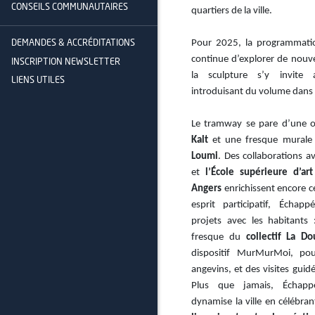
CONSEILS COMMUNAUTAIRES
quartiers de la ville.
Pour 2025, la programmati
DEMANDES & ACCRÉDITATIONS
continue d’explorer de nouvel
INSCRIPTION NEWSLETTER
la sculpture s’y invite
LIENS UTILES
introduisant du volume dans 
Le tramway se pare d’une 
Kalt
et une fresque murale 
Loumi
. Des collaborations a
et
l’École supérieure d’a
Angers
enrichissent encore ce
esprit participatif, Échap
projets avec les habitants
fresque du
collectif La Do
dispositif MurMurMoi, pou
angevins, et des visites guidé
Plus que jamais, Échappé
dynamise la ville en célébra