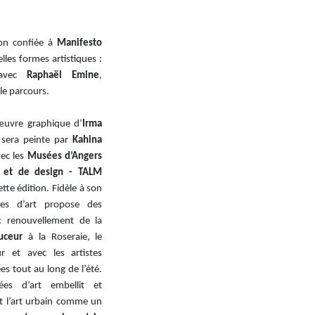
on confiée à
Manifesto
les formes artistiques :
 avec
Raphaël Emine
,
le parcours.
œuvre graphique d’
Irma
sera peinte par
Kahina
vec les
Musées d’Angers
rt et de design - TALM
tte édition. Fidèle à son
pées d’art propose des
 : renouvellement de la
uceur
à la Roseraie, le
r et avec les artistes
es tout au long de l’été.
es d’art embellit et
nt l’art urbain comme un