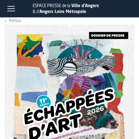
ESPACE PRESSE de la
Ville d'Angers
& d'
Angers Loire Métropole
Retour