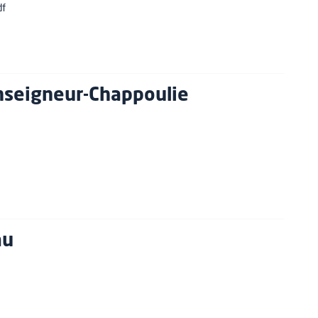
df
onseigneur-Chappoulie
au