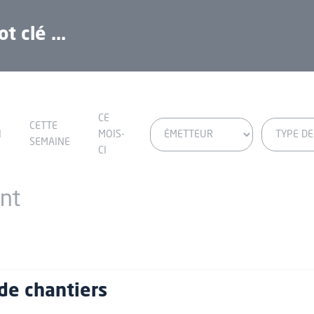
CE
CETTE
I
MOIS-
SEMAINE
CI
nt
 de chantiers