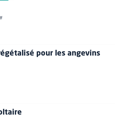
df
égétalisé pour les angevins
oltaire